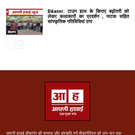
Bikaner: टाउन हाल के किराए बढ़ोतरी को
लेकर कलाकारों का प्रदर्शन , नाटक सहित
सांस्कृतिक गतिविधियां ठप्प
बीकानेर
आपणी हथाई बीकानेर की सभ्यता और संस्कृति मनै बीकानेरियत को जन-जन तक