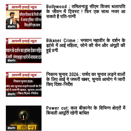
Bollywood : तमिलनाडु सीएम विजय थलापति
के जीवन में ट्विस्ट ! फिर एक साथ नजर आ
सकते है पति-पत्नी
बीकानेर
Bikaner Crime : भगवान महावीर के दर्शन के
झांसे में आई महिला, सोने की चेन और अंगूठी की
हुई ठगी
बीकानेर
निकाय चुनाव 2026 : पार्षद का चुनाव लड़ने वालों
के लिए आई ये जरूरी खबर, चुनाव आयोग ने जारी
किए दिशा-निर्देश
बीकानेर
Power cut: कल बीकानेर के विभिन्न क्षेत्रों में
बिजली आपूर्ति रहेगी बाधित
बीकानेर