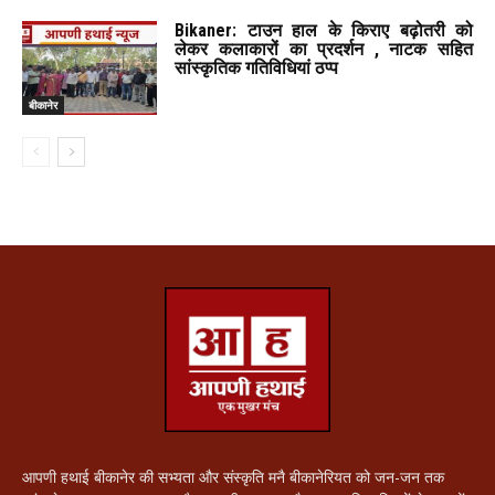
Bikaner: टाउन हाल के किराए बढ़ोतरी को
लेकर कलाकारों का प्रदर्शन , नाटक सहित
सांस्कृतिक गतिविधियां ठप्प
बीकानेर
आपणी हथाई बीकानेर की सभ्यता और संस्कृति मनै बीकानेरियत को जन-जन तक