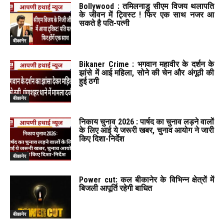
Bollywood : तमिलनाडु सीएम विजय थलापति
के जीवन में ट्विस्ट ! फिर एक साथ नजर आ
सकते है पति-पत्नी
बीकानेर
Bikaner Crime : भगवान महावीर के दर्शन के
झांसे में आई महिला, सोने की चेन और अंगूठी की
हुई ठगी
बीकानेर
निकाय चुनाव 2026 : पार्षद का चुनाव लड़ने वालों
के लिए आई ये जरूरी खबर, चुनाव आयोग ने जारी
किए दिशा-निर्देश
बीकानेर
Power cut: कल बीकानेर के विभिन्न क्षेत्रों में
बिजली आपूर्ति रहेगी बाधित
बीकानेर