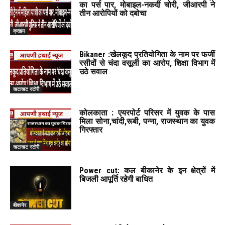
का पर्स पार, मोबाइल-नकदी चोरी, जीआरपी ने
तीन आरोपियों को दबोचा
क्राइम
Bikaner :खेलकूद प्रतियोगिता के नाम पर फर्जी
रसीदों से चंदा वसूली का आरोप, शिक्षा विभाग में
उठे सवाल
खटाखट स्टोरी
कोलकाता : एयरपोर्ट परिसर में युवक के पास
मिला सोना,चांदी,रूबी, पन्ना, राजस्थान का युवक
गिरफ्तार
खटाखट स्टोरी
Power cut: कल बीकानेर के इन क्षेत्रों में
बिजली आपूर्ति रहेगी बाधित
बीकानेर