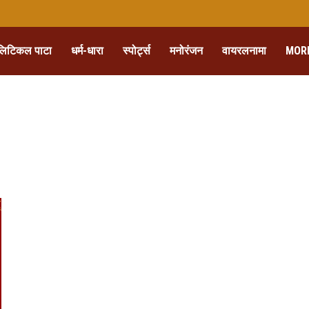
लिटिकल पाटा
धर्म-धारा
स्पोर्ट्स
मनोरंजन
वायरलनामा
MOR