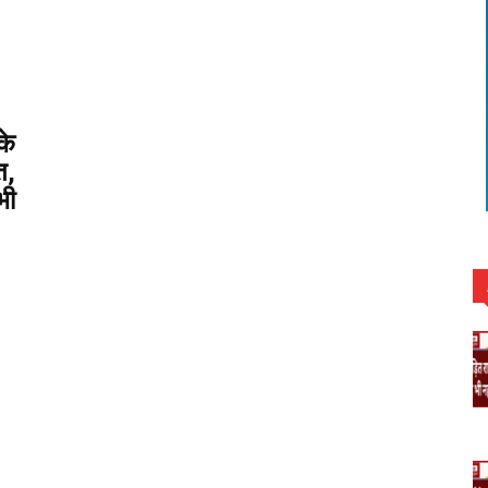
के
त,
भी