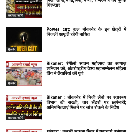
मिला सोना,चांदी,रूबी, पन्ना, राजस्थान का युवक
गिरफ्तार
खटाखट स्टोरी
Power cut: कल बीकानेर के इन क्षेत्रों में
बिजली आपूर्ति रहेगी बाधित
बीकानेर
Bikaner: रंगीलो सावन महोत्सव का आगाज़
शनिवार को, अंतर्राष्ट्रीय वैश्य महासम्मेलन महिला
विंग ने तैयारियां की पूर्ण
बीकानेर
Bikaner : बीकानेर में निजी लैबों पर स्वास्थ्य
विभाग की सख्ती, चार सेंटरों पर छापेमारी;
अनियमितताएं मिलने पर जांच रोकने के निर्देश
खटाखट स्टोरी
धर्मधारा : तुलसी साधना केंद्र में युवाचार्य वर्धापना