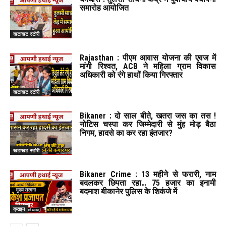
समारोह आयोजित
खटाखट स्टोरी
Rajasthan : पीएम आवास योजना की एवज में
मांगी रिश्वत, ACB ने महिला ग्राम विकास
अधिकारी को रंगे हाथों किया गिरफ्तार
खटाखट स्टोरी
Bikaner : दो साल बीते, खतरा जस का तस !
नोटिस चस्पा कर जिम्मेदारी से मुंह मोड़ बैठा
निगम, हादसे का कर रहा इंतजार?
खटाखट स्टोरी
Bikaner Crime : 13 महीने से फरारी, नाम
बदलकर छिपता रहा… 75 हजार का इनामी
बदमाश बीकानेर पुलिस के शिकंजे में
क्राइम