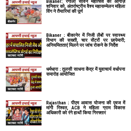
Bikaner: रंगीलो सावन महोत्सव का आगाज़
शनिवार को, अंतर्राष्ट्रीय वैश्य महासम्मेलन महिला
विंग ने तैयारियां की पूर्ण
बीकानेर
Bikaner : बीकानेर में निजी लैबों पर स्वास्थ्य
विभाग की सख्ती, चार सेंटरों पर छापेमारी;
अनियमितताएं मिलने पर जांच रोकने के निर्देश
खटाखट स्टोरी
धर्मधारा : तुलसी साधना केंद्र में युवाचार्य वर्धापना
समारोह आयोजित
खटाखट स्टोरी
Rajasthan : पीएम आवास योजना की एवज में
मांगी रिश्वत, ACB ने महिला ग्राम विकास
अधिकारी को रंगे हाथों किया गिरफ्तार
खटाखट स्टोरी