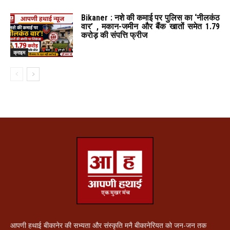
Bikaner : नशे की कमाई पर पुलिस का ‘नीलकंठ
वार’ , मकान-जमीन और बैंक खातों समेत 1.79
करोड़ की संपत्ति फ्रीज
क्राइम
आपणी हथाई बीकानेर की सभ्यता और संस्कृति मनै बीकानेरियत को जन-जन तक