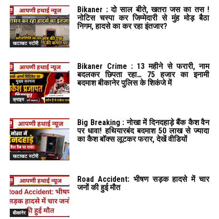
Bikaner : दो साल बीते, खतरा जस का तस !
नोटिस चस्पा कर जिम्मेदारी से मुंह मोड़ बैठा
निगम, हादसे का कर रहा इंतजार?
खटाखट स्टोरी
Bikaner Crime : 13 महीने से फरारी, नाम
बदलकर छिपता रहा… 75 हजार का इनामी
बदमाश बीकानेर पुलिस के शिकंजे में
क्राइम
Big Breaking : नोखा में दिनदहाड़े बैंक कैश वैन
पर धावा! हथियारबंद बदमाश 50 लाख से ज्यादा
का कैश बॉक्स लूटकर फरार, देखें वीडियों
खटाखट स्टोरी
Road Accident: भीषण सड़क हादसे में चार
जनों की हुई मौत
बीकानेर