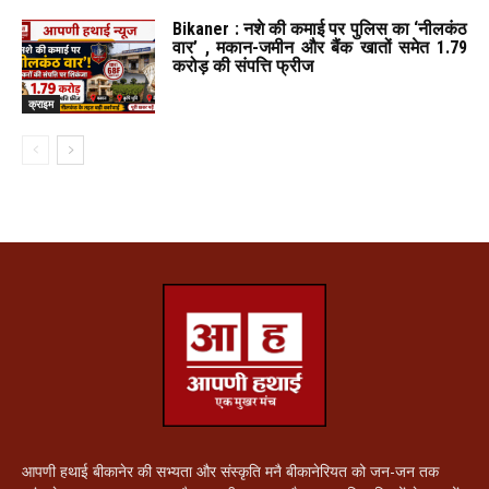
Bikaner : नशे की कमाई पर पुलिस का ‘नीलकंठ
वार’ , मकान-जमीन और बैंक खातों समेत 1.79
करोड़ की संपत्ति फ्रीज
क्राइम
आपणी हथाई बीकानेर की सभ्यता और संस्कृति मनै बीकानेरियत को जन-जन तक