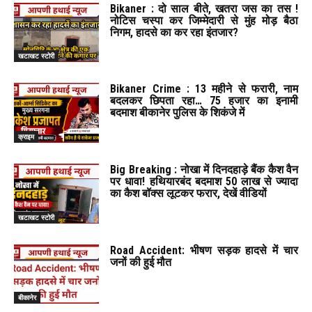
Bikaner : दो साल बीते, खतरा जस का तस !
नोटिस चस्पा कर जिम्मेदारी से मुंह मोड़ बैठा
निगम, हादसे का कर रहा इंतजार?
खटाखट स्टोरी
Bikaner Crime : 13 महीने से फरारी, नाम
बदलकर छिपता रहा… 75 हजार का इनामी
बदमाश बीकानेर पुलिस के शिकंजे में
क्राइम
Big Breaking : नोखा में दिनदहाड़े बैंक कैश वैन
पर धावा! हथियारबंद बदमाश 50 लाख से ज्यादा
का कैश बॉक्स लूटकर फरार, देखें वीडियों
खटाखट स्टोरी
Road Accident: भीषण सड़क हादसे में चार
जनों की हुई मौत
बीकानेर