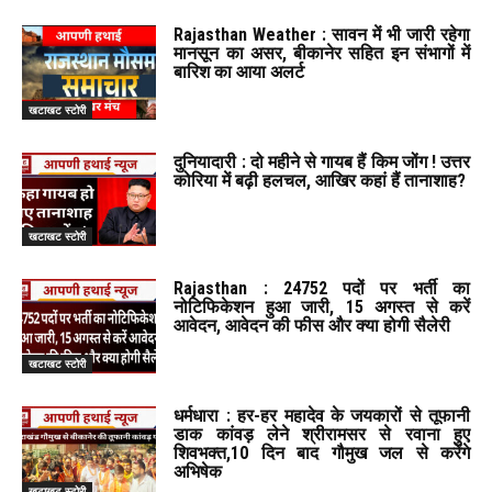
Rajasthan Weather : सावन में भी जारी रहेगा
मानसून का असर, बीकानेर सहित इन संभागों में
बारिश का आया अलर्ट
खटाखट स्टोरी
दुनियादारी : दो महीने से गायब हैं किम जोंग ! उत्तर
कोरिया में बढ़ी हलचल, आखिर कहां हैं तानाशाह?
खटाखट स्टोरी
Rajasthan : 24752 पदों पर भर्ती का
नोटिफिकेशन हुआ जारी, 15 अगस्त से करें
आवेदन, आवेदन की फीस और क्या होगी सैलेरी
खटाखट स्टोरी
धर्मधारा : हर-हर महादेव के जयकारों से तूफानी
डाक कांवड़ लेने श्रीरामसर से रवाना हुए
शिवभक्त,10 दिन बाद गौमुख जल से करेंगे
अभिषेक
खटाखट स्टोरी