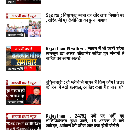
क्राइम
Sports : विधायक व्यास का तीर लगा निशाने पर
, तीरंदाजी प्रतियोगिता का हुआ आगाज
खटाखट स्टोरी
Rajasthan Weather : सावन में भी जारी रहेगा
मानसून का असर, बीकानेर सहित इन संभागों में
बारिश का आया अलर्ट
खटाखट स्टोरी
दुनियादारी : दो महीने से गायब हैं किम जोंग ! उत्तर
कोरिया में बढ़ी हलचल, आखिर कहां हैं तानाशाह?
खटाखट स्टोरी
Rajasthan : 24752 पदों पर भर्ती का
नोटिफिकेशन हुआ जारी, 15 अगस्त से करें
आवेदन, आवेदन की फीस और क्या होगी सैलेरी