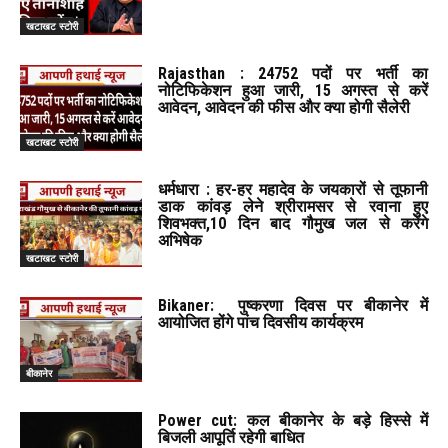
खटाखट स्टोरी
Rajasthan : 24752 पदों पर भर्ती का
नोटिफिकेशन हुआ जारी, 15 अगस्त से करें
आवेदन, आवेदन की फीस और क्या होगी सैलेरी
खटाखट स्टोरी
धर्मधारा : हर-हर महादेव के जयकारों से तूफानी
डाक कांवड़ लेने श्रीरामसर से रवाना हुए
शिवभक्त,10 दिन बाद गौमुख जल से करेंगे
अभिषेक
खटाखट स्टोरी
Bikaner: पुष्करणा दिवस पर बीकानेर में
आयोजित होंगे पांच दिवसीय कार्यक्रम
बीकानेर
Power cut: कल बीकानेर के बड़े हिस्से में
बिजली आपूर्ति रहेगी बाधित