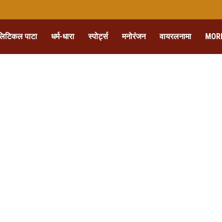
लिटिकल पाटा
धर्म-धारा
स्पोर्ट्स
मनोरंजन
वायरलनामा
MOR