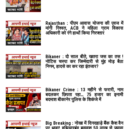
खटाखट स्टोरी
Rajasthan : पीएम आवास योजना की एवज में
मांगी रिश्वत, ACB ने महिला ग्राम विकास
अधिकारी को रंगे हाथों किया गिरफ्तार
खटाखट स्टोरी
Bikaner : दो साल बीते, खतरा जस का तस !
नोटिस चस्पा कर जिम्मेदारी से मुंह मोड़ बैठा
निगम, हादसे का कर रहा इंतजार?
खटाखट स्टोरी
Bikaner Crime : 13 महीने से फरारी, नाम
बदलकर छिपता रहा… 75 हजार का इनामी
बदमाश बीकानेर पुलिस के शिकंजे में
क्राइम
Big Breaking : नोखा में दिनदहाड़े बैंक कैश वैन
पर धावा! हथियारबंद बदमाश 50 लाख से ज्यादा