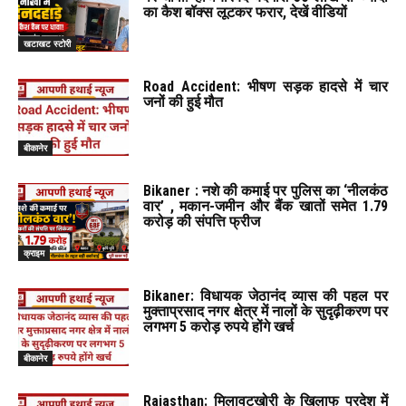
का कैश बॉक्स लूटकर फरार, देखें वीडियों
खटाखट स्टोरी
Road Accident: भीषण सड़क हादसे में चार
जनों की हुई मौत
बीकानेर
Bikaner : नशे की कमाई पर पुलिस का ‘नीलकंठ
वार’ , मकान-जमीन और बैंक खातों समेत 1.79
करोड़ की संपत्ति फ्रीज
क्राइम
Bikaner: विधायक जेठानंद व्यास की पहल पर
मुक्ताप्रसाद नगर क्षेत्र में नालों के सुदृढ़ीकरण पर
लगभग 5 करोड़ रुपये होंगे खर्च
बीकानेर
Rajasthan: मिलावटखोरी के खिलाफ प्रदेश में