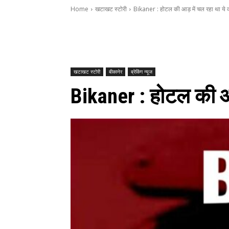
Home
खटाखट स्टोरी
Bikaner : होटल की आड़ में चल रहा था ये क
खटाखट स्टोरी
बीकानेर
ब्रेकिंग न्यूज
Bikaner : होटल की आड़