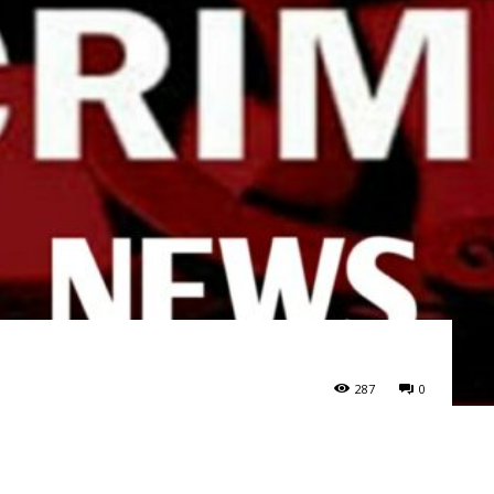
287
0