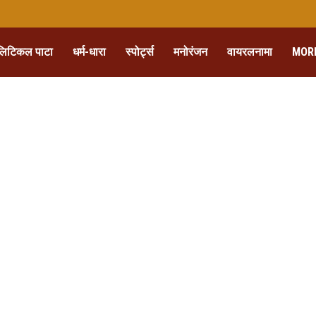
लिटिकल पाटा
धर्म-धारा
स्पोर्ट्स
मनोरंजन
वायरलनामा
MOR