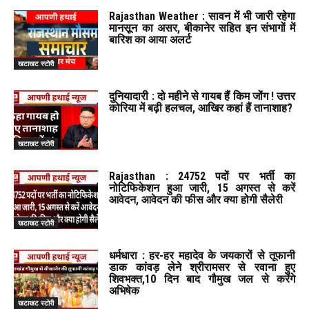
Rajasthan Weather : सावन में भी जारी रहेगा
मानसून का असर, बीकानेर सहित इन संभागों में
बारिश का आया अलर्ट
खटाखट स्टोरी
दुनियादारी : दो महीने से गायब हैं किम जोंग ! उत्तर
कोरिया में बढ़ी हलचल, आखिर कहां हैं तानाशाह?
खटाखट स्टोरी
Rajasthan : 24752 पदों पर भर्ती का
नोटिफिकेशन हुआ जारी, 15 अगस्त से करें
आवेदन, आवेदन की फीस और क्या होगी सैलेरी
खटाखट स्टोरी
धर्मधारा : हर-हर महादेव के जयकारों से तूफानी
डाक कांवड़ लेने श्रीरामसर से रवाना हुए
शिवभक्त,10 दिन बाद गौमुख जल से करेंगे
अभिषेक
खटाखट स्टोरी