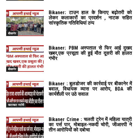
Bikaner: टाउन हाल के किराए बढ़ोतरी को
लेकर कलाकारों का प्रदर्शन , नाटक सहित
सांस्कृतिक गतिविधियां ठप्प
बीकानेर
Bikaner: PBM अस्पताल से फिर आई दुखद
खबर,एक प्रसूता की हुई मौत दूसरी की हालत
गंभीर
बीकानेर
Bikaner : बुलडोजर की कार्रवाई पर बीकानेर में
बवाल, विधायक व्यास पर आरोप, BDA की
कार्यशैली पर उठे सवाल
खटाखट स्टोरी
Bikaner Crime : चलती ट्रेन में महिला यात्री
का पर्स पार, मोबाइल-नकदी चोरी, जीआरपी ने
तीन आरोपियों को दबोचा