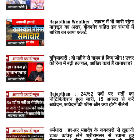
खटाखट स्टोरी
Rajasthan Weather : सावन में भी जारी रहेगा
मानसून का असर, बीकानेर सहित इन संभागों में
बारिश का आया अलर्ट
खटाखट स्टोरी
दुनियादारी : दो महीने से गायब हैं किम जोंग ! उत्तर
कोरिया में बढ़ी हलचल, आखिर कहां हैं तानाशाह?
खटाखट स्टोरी
Rajasthan : 24752 पदों पर भर्ती का
नोटिफिकेशन हुआ जारी, 15 अगस्त से करें
आवेदन, आवेदन की फीस और क्या होगी सैलेरी
खटाखट स्टोरी
धर्मधारा : हर-हर महादेव के जयकारों से तूफानी
डाक कांवड़ लेने श्रीरामसर से रवाना हुए