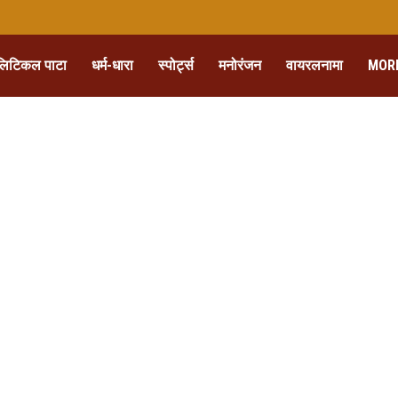
लिटिकल पाटा
धर्म-धारा
स्पोर्ट्स
मनोरंजन
वायरलनामा
MOR