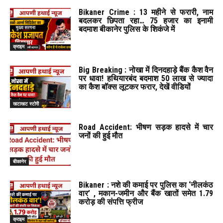
Bikaner Crime : 13 महीने से फरारी, नाम
बदलकर छिपता रहा… 75 हजार का इनामी
बदमाश बीकानेर पुलिस के शिकंजे में
क्राइम
Big Breaking : नोखा में दिनदहाड़े बैंक कैश वैन
पर धावा! हथियारबंद बदमाश 50 लाख से ज्यादा
का कैश बॉक्स लूटकर फरार, देखें वीडियों
खटाखट स्टोरी
Road Accident: भीषण सड़क हादसे में चार
जनों की हुई मौत
बीकानेर
Bikaner : नशे की कमाई पर पुलिस का ‘नीलकंठ
वार’ , मकान-जमीन और बैंक खातों समेत 1.79
करोड़ की संपत्ति फ्रीज
क्राइम