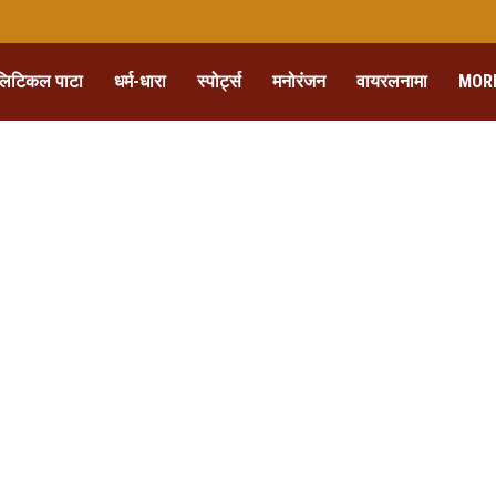
लिटिकल पाटा
धर्म-धारा
स्पोर्ट्स
मनोरंजन
वायरलनामा
MOR