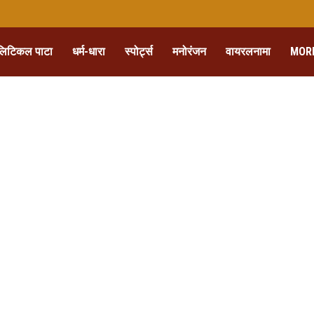
लिटिकल पाटा
धर्म-धारा
स्पोर्ट्स
मनोरंजन
वायरलनामा
MOR