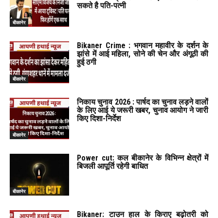
सकते है पति-पत्नी
बीकानेर
Bikaner Crime : भगवान महावीर के दर्शन के
झांसे में आई महिला, सोने की चेन और अंगूठी की
हुई ठगी
बीकानेर
निकाय चुनाव 2026 : पार्षद का चुनाव लड़ने वालों
के लिए आई ये जरूरी खबर, चुनाव आयोग ने जारी
किए दिशा-निर्देश
बीकानेर
Power cut: कल बीकानेर के विभिन्न क्षेत्रों में
बिजली आपूर्ति रहेगी बाधित
बीकानेर
Bikaner: टाउन हाल के किराए बढ़ोतरी को