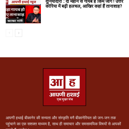
दुनियादारी : दो महीने से गायब हैं किम जोंग ! उत्तर
कोरिया में बढ़ी हलचल, आखिर कहां हैं तानाशाह?
खटाखट स्टोरी
आपणी हथाई बीकानेर की सभ्यता और संस्कृति मनै बीकानेरियत को जन-जन तक
पहुंचाने का एक सशक्त माध्यम है, साथ ही समाचार और समसामयिक विषयों से आपकों