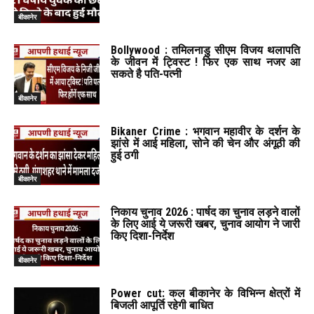
बीकानेर
Bollywood : तमिलनाडु सीएम विजय थलापति
के जीवन में ट्विस्ट ! फिर एक साथ नजर आ
सकते है पति-पत्नी
बीकानेर
Bikaner Crime : भगवान महावीर के दर्शन के
झांसे में आई महिला, सोने की चेन और अंगूठी की
हुई ठगी
बीकानेर
निकाय चुनाव 2026 : पार्षद का चुनाव लड़ने वालों
के लिए आई ये जरूरी खबर, चुनाव आयोग ने जारी
किए दिशा-निर्देश
बीकानेर
Power cut: कल बीकानेर के विभिन्न क्षेत्रों में
बिजली आपूर्ति रहेगी बाधित