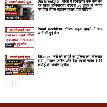
Big Breaking : नोखा में दिनदहाड़े बैंक कैश वैन
पर धावा! हथियारबंद बदमाश 50 लाख से ज्यादा
का कैश बॉक्स लूटकर फरार, देखें वीडियों
खटाखट स्टोरी
Road Accident: भीषण सड़क हादसे में चार
जनों की हुई मौत
बीकानेर
Bikaner : नशे की कमाई पर पुलिस का ‘नीलकंठ
वार’ , मकान-जमीन और बैंक खातों समेत 1.79
करोड़ की संपत्ति फ्रीज
क्राइम