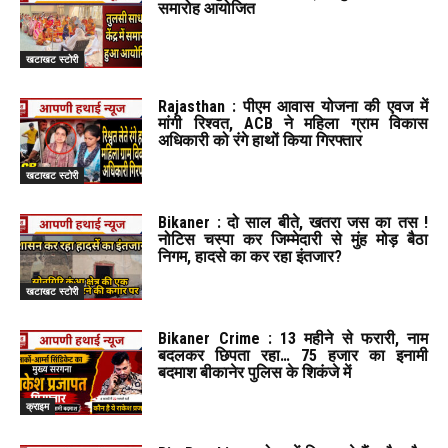
समारोह आयोजित
खटाखट स्टोरी
Rajasthan : पीएम आवास योजना की एवज में
मांगी रिश्वत, ACB ने महिला ग्राम विकास
अधिकारी को रंगे हाथों किया गिरफ्तार
खटाखट स्टोरी
Bikaner : दो साल बीते, खतरा जस का तस !
नोटिस चस्पा कर जिम्मेदारी से मुंह मोड़ बैठा
निगम, हादसे का कर रहा इंतजार?
खटाखट स्टोरी
Bikaner Crime : 13 महीने से फरारी, नाम
बदलकर छिपता रहा… 75 हजार का इनामी
बदमाश बीकानेर पुलिस के शिकंजे में
क्राइम